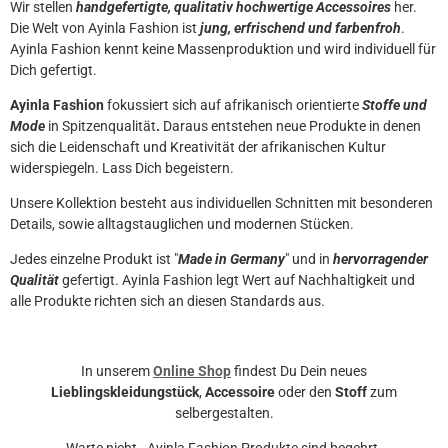
Wir stellen
handgefertigte, qualitativ hochwertige Accessoires
her.
Die Welt von Ayinla Fashion ist
jung, erfrischend und farbenfroh
.
Ayinla Fashion kennt keine Massenproduktion und wird individuell für
Dich gefertigt.
Ayinla Fashion
fokussiert sich auf afrikanisch orientierte
Stoffe und
Mode
in Spitzenqualität
.
Daraus entstehen neue Produkte in denen
sich die Leidenschaft und Kreativität der afrikanischen Kultur
widerspiegeln.
Lass Dich begeistern.
Unsere Kollektion besteht aus individuellen Schnitten mit besonderen
Details, sowie alltagstauglichen und modernen Stücken.
Jedes einzelne Produkt ist "
Made in Germany
" und in
hervorragender
Qualität
gefertigt. Ayinla Fashion legt Wert auf Nachhaltigkeit und
alle Produkte richten sich an diesen Standards aus.
In unserem
Online Shop
findest Du Dein neues
Lieblingskleidungstück
,
Accessoire
oder den
Stoff
zum
selbergestalten.
Warte nicht - Ayinla Fashion Produkte sind begehrt.